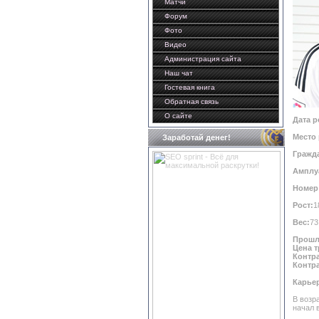
Матчи
Форум
Фото
Видео
Администрация сайта
Наш чат
Гостевая книга
Обратная связь
О сайте
Дата р
Место
Заработай денег!
Гражд
Амплу
Номер 
Рост:
1
Вес:
73
Прошл
Цена 
Контра
Контра
Карьер
В возр
начал 