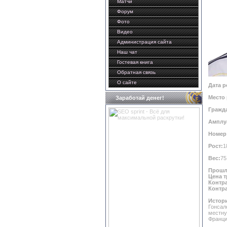
Матчи
Форум
Фото
Видео
Администрация сайта
Наш чат
Гостевая книга
Обратная связь
О сайте
Дата р
Место
Заработай денег!
Гражд
Амплу
Номер 
Рост:
1
Вес:
75
Прошл
Цена 
Контра
Контра
Истори
Гонсал
местну
Франци