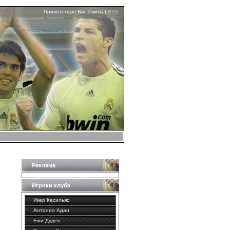
Приветствую Вас
Гость
|
RSS
Реклама
Игроки клуба
Икер Касильяс
Антонио Адан
Ежи Дудек