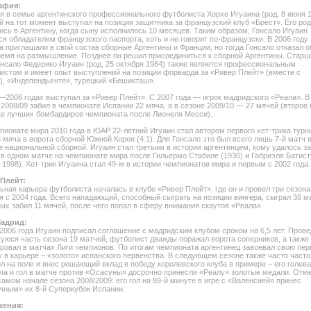
афия:
я в семье аргентинского профессионального футболиста Хорхе Игуаина (род. 8 июня 1
й на тот момент выступал на позиции защитника за французский клуб «Брест». Его ро
ись в Аргентину, когда сыну исполнилось 10 месяцев. Таким образом, Гонсало Игуаин
ся обладателем французского паспорта, хоть и не говорит по-французски. В 2006 году
а приглашали в свой состав сборные Аргентины и Франции, но тогда Гонсало отказал о
ремя на размышление. Позднее он решил присоединиться к сборной Аргентины. Старш
онсало Федерико Игуаин (род. 25 октября 1984) также является профессиональным
истом и имеет опыт выступлений на позиции форварда за «Ривер Плейт» (вместе с
), «Индепендьенте», турецкий «Бешикташ».
—2006 годах выступал за «Ривер Плейт». С 2007 года — игрок мадридского «Реала». В
 2008/09 забил в чемпионате Испании 22 мяча, а в сезоне 2009/10 — 27 мячей (второе
ке лучших бомбардиров чемпионата после Лионеля Месси).
пионате мира 2010 года в ЮАР 22-летний Игуаин стал автором первого хет-трика турн
3 мяча в ворота сборной Южной Кореи (4:1). Для Гонсало это был всего лишь 7-й матч 
е национальной сборной. Игуаин стал третьим в истории аргентинцем, кому удалось з
 в одном матче на чемпионате мира после Гильермо Стабиле (1930) и Габриэля Батис
и 1998). Хет-трик Игуаина стал 49-м в истории чемпионатов мира и первым с 2002 года.
Плейт:
ьная карьера футболиста началась в клубе «Ривер Плейт», где он и провел три сезона
я с 2004 года. Всего нападающий, способный сыграть на позиции вингера, сыграл 38 м
рых забил 11 мячей, после чего попал в сферу внимания скаутов «Реала».
Мадрид:
2006 года Игуаин подписал соглашение с мадридским клубом сроком на 6,5 лет. Прове
уюся часть сезона 19 матчей, футболист дважды поражал ворота соперников, а также
ровал в матчах Лиги чемпионов. По итогам чемпионата аргентинец завоевал свою пе
у в карьере – «золото» испанского первенства. В следующем сезоне также часто часто
л на поле и внес решающий вклад в победу королевского клуба в примере – его голева
ча и гол в матче против «Осасуны» досрочно принесли «Реалу» золотые медали. Отм
самом начале сезона 2008/2009: его гол на 89-й минуте в игре с «Валенсией» принес
чным» их 8-й Суперкубок Испании.
жения: