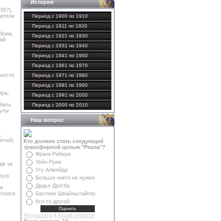
История
957),
дители
Период с 1900 по 1910
Период с 1911 по 1920
беим,
Период с 1921 по 1930
ий
Период с 1931 по 1940
Период с 1941 по 1960
Период с 1961 по 1970
 место
Период с 1971 по 1980
Период с 1981 по 1990
ира,
Период с 1991 по 2000
в
абить
Период с 2000 по 2010
туты
Наш вопрос
,
атчей,
Кто должен стать следующей
трансферной целью "Реала"?
Франк Рибери
Уейн Руни
дя за
Угу Алмейда
рвую
Больше никто не нужен
Дидье Дрогба
я
етился
Бастиан Швайнштайгер
Кто-то другой
Результаты
|
Архив опросов