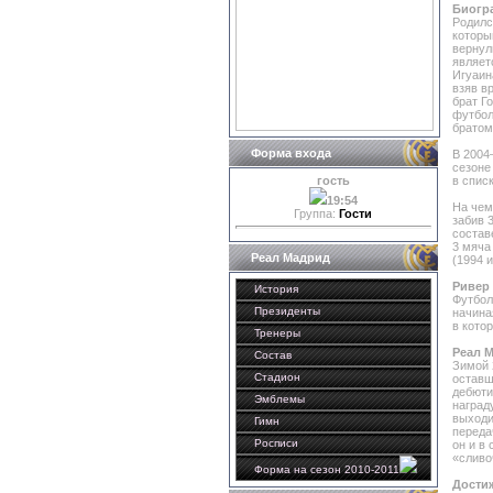
Биогр
Родилс
которы
вернул
являет
Игуаин
взяв в
брат Г
футбол
братом
Форма входа
В 2004
сезоне
в спис
гость
19:54
На чем
Группа:
Гости
забив 
состав
3 мяча
Реал Мадрид
(1994 
Ривер 
История
Футбол
Президенты
начина
в кото
Тренеры
Реал 
Состав
Зимой 
Стадион
оставш
дебюти
Эмблемы
наград
выходи
Гимн
переда
Росписи
он и в 
«сливо
Форма на сезон 2010-2011
Дости