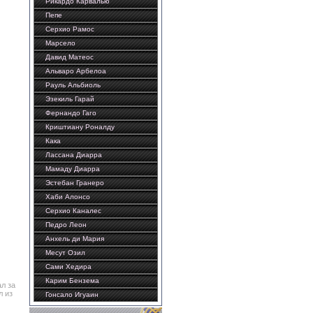
Рикардо Карвалью
Пепе
Серхио Рамос
Марсело
Давид Матеос
Альваро Арбелоа
Рауль Альбиоль
Эзекиль Гарай
Фернандо Гаго
Криштиану Роналду
Кака
Лассана Диарра
Мамаду Диарра
Эстебан Гранеро
Хаби Алонсо
Серхио Каналес
Педро Леон
Анхель ди Мария
Месут Озил
Сами Хедира
Карим Бензема
л за
л из
Гонсало Игуаин