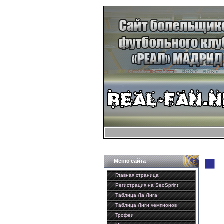
Меню сайта
Главная страница
Регистрация на SeoSprint
Таблица Ла Лига
Таблица Лиги чемпионов
Трофеи