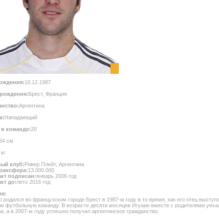
ождения:
10.12.1987
 рождения:
Брест, Франция
анство:
Аргентина
а:
Нападающий
в команде:
20
84 см
 кг
ый клуб:
Ривер Плейт, Аргентина
трансфера:
13.000.000
кт подписан:
январь 2006 год
кт до:
лето 2016 год
я:
о родился во французском городе Брест в 1987-м году в то время, как его отец выступа
ю футбольную команду. В возрасте десяти месяцев Игуаин вместе с родителями уеха
и, а в 2007-м году успешно получил аргентинское гражданство.